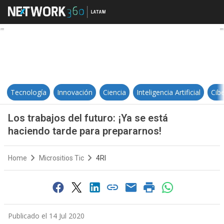
Los trabajos del futuro: ¡Ya se es
Tecnología
Innovación
Ciencia
Inteligencia Artificial
Cib
Los trabajos del futuro: ¡Ya se está
haciendo tarde para prepararnos!
Home
Micrositios Tic
4RI
Publicado el 14 Jul 2020