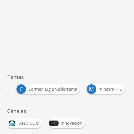
Temas
C
M
021
Carmen Ligia Valderrama
ministra TIC
Canales
ANDICOM
Innovación