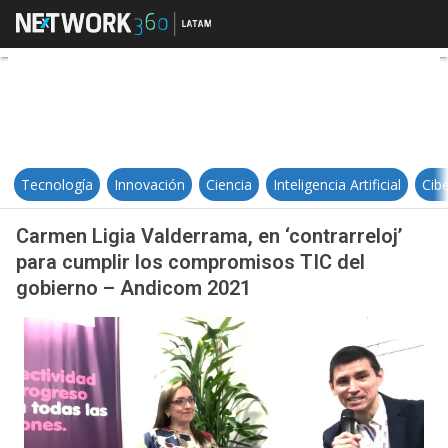
Carmen Ligia Valderrama, en ‘con
Tecnología
Innovación
Ciencia
Inteligencia Artificial
Cib
Carmen Ligia Valderrama, en ‘contrarreloj’
para cumplir los compromisos TIC del
gobierno – Andicom 2021