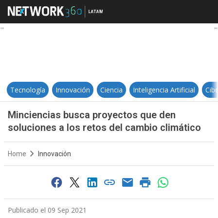
Minciencias busca proyectos que 
Tecnología
Innovación
Ciencia
Inteligencia Artificial
Cib
Minciencias busca proyectos que den
soluciones a los retos del cambio climático
Home
Innovación
Publicado el 09 Sep 2021