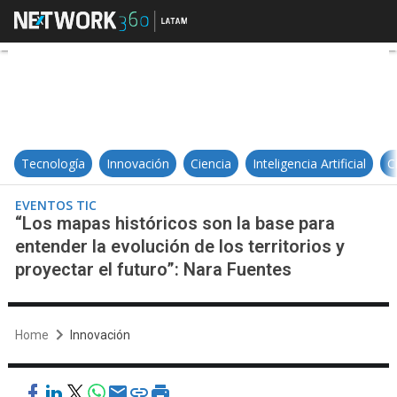
“Los mapas históricos son la base 
Tecnología
Innovación
Ciencia
Inteligencia Artificial
C
EVENTOS TIC
“Los mapas históricos son la base para
entender la evolución de los territorios y
proyectar el futuro”: Nara Fuentes
Home
Innovación