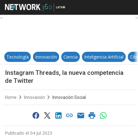
Instagram Threads, la nueva comp
Tecnología
Innovación
Ciencia
Inteligencia Artificial
Cib
Instagram Threads, la nueva competencia
de Twitter
Home
Innovación
Innovación Social
Publicado el 04 Jul 2023