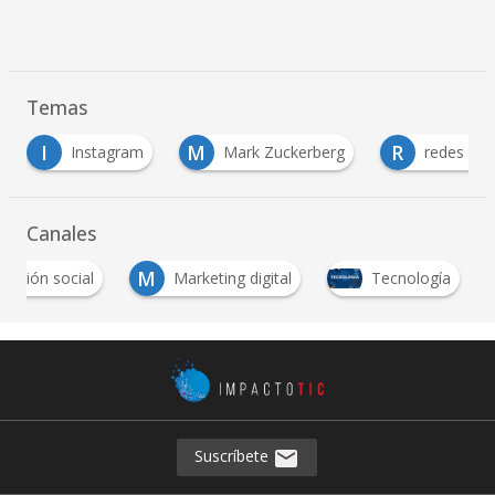
Temas
I
M
R
Instagram
Mark Zuckerberg
redes sociales
Canales
M
vación social
Marketing digital
Tecnología
Suscríbete