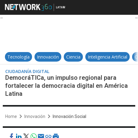
DemocráTICa, un impulso regional 
Tecnología
Innovación
Ciencia
Inteligencia Artificial
C
CIUDADANÍA DIGITAL
DemocráTICa, un impulso regional para
fortalecer la democracia digital en América
Latina
Home
Innovación
Innovación Social