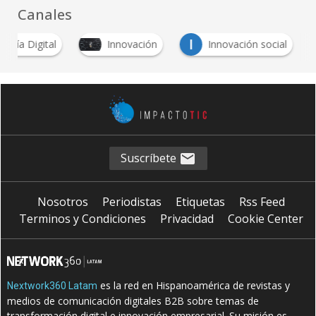
Canales
I
danía Digital
Innovación
Innovación social
Suscríbete
Nosotros
Periodistas
Etiquetas
Rss Feed
Terminos y Condiciones
Privacidad
Cookie Center
es la red en Hispanoamérica de revistas y
Nextwork360 Latam
medios de comunicación digitales B2B sobre temas de
transformación digital e innovación empresarial. Su misión es