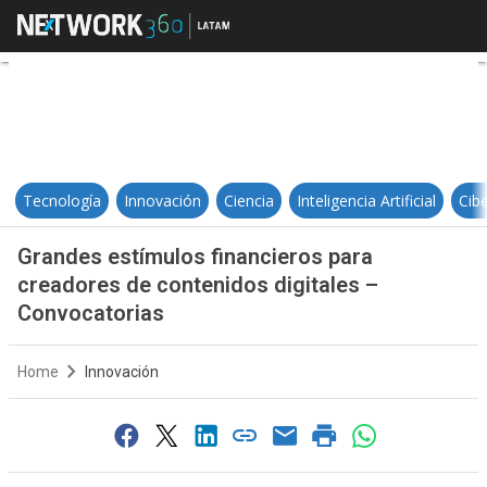
Grandes estímulos financieros pa
Tecnología
Innovación
Ciencia
Inteligencia Artificial
Cib
Grandes estímulos financieros para
creadores de contenidos digitales –
Convocatorias
Home
Innovación