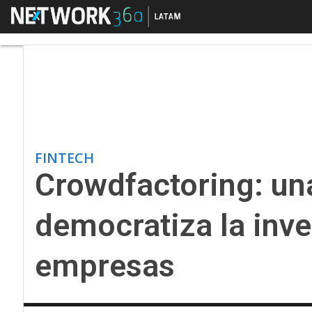
Menú
Crowdfactoring: una a
FINTECH
Crowdfactoring: una
democratiza la inve
empresas