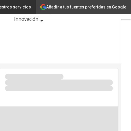
Añadir a tus fuentes preferidas en Google
presas
estros servicios
Tecnología
Innovación
Ciencia
Inteligencia
Artificial
Ciberseguridad
Calendario de
Eventos TIC
2026