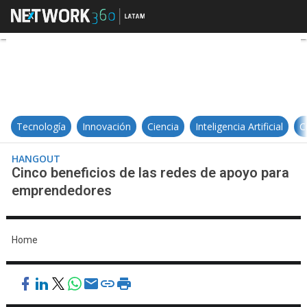
Cinco beneficios de las redes d
Tecnología
Innovación
Ciencia
Inteligencia Artificial
C
HANGOUT
Cinco beneficios de las redes de apoyo para
emprendedores
Home