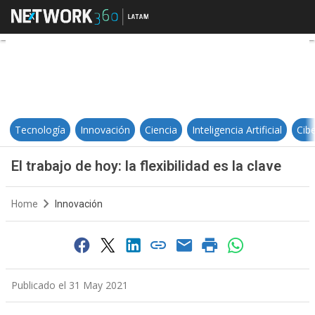
El trabajo de hoy: la flexibilidad es
Tecnología
Innovación
Ciencia
Inteligencia Artificial
Cib
El trabajo de hoy: la flexibilidad es la clave
Home
Innovación
Publicado el 31 May 2021