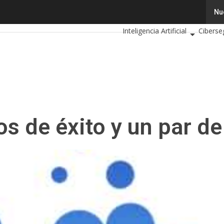
de éxito y un par de sorpresas
Tecnología
Innovación
Nu
C
Inteligencia Artificial
Ciberse
Calendario de Eventos TIC 202
s de éxito y un par de