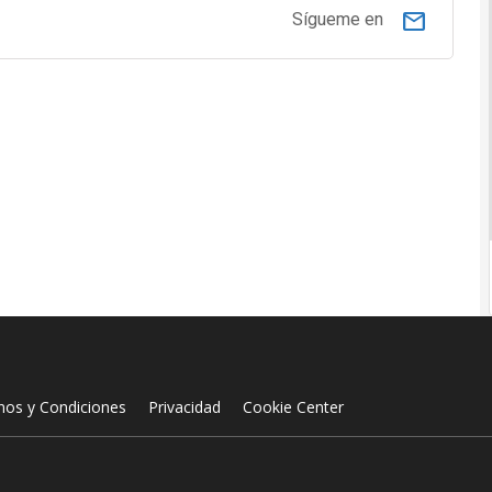
email
Sígueme en
nos y Condiciones
Privacidad
Cookie Center