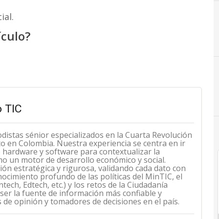
ial.
ículo?
C
Cámara Comercio Bogotá
C
Convocat
 TIC
odistas sénior especializados en la Cuarta Revolución
cto en Colombia. Nuestra experiencia se centra en ir
de hardware y software para contextualizar la
mo un motor de desarrollo económico y social.
n estratégica y rigurosa, validando cada dato con
ocimiento profundo de las políticas del MinTIC, el
ech, Edtech, etc.) y los retos de la Ciudadanía
 ser la fuente de información más confiable y
s de opinión y tomadores de decisiones en el país.