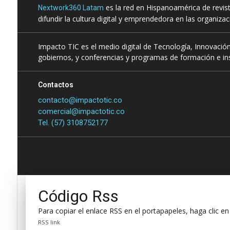
es la red en Hispanoamérica de revis
Nextwork360 Latam
difundir la cultura digital y emprendedora en las organiza
Impacto TIC es el medio digital de Tecnología, Innovación
gobiernos, y conferencias y programas de formación e ins
Contactos
contacto@impactotic.co
comercial@impactotic.co
Tel. (57) 3108752177
Código Rss
Para copiar el enlace RSS en el portapapeles, haga clic en
RSS link