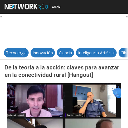
De la teoría a la acción: claves pa
Tecnología
Innovación
Ciencia
Inteligencia Artificial
Cib
De la teoría a la acción: claves para avanzar
en la conectividad rural [Hangout]