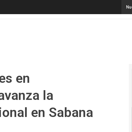
s en Cundinamarca: así avanza la transformación regiona
Nu
es en
avanza la
ional en Sabana