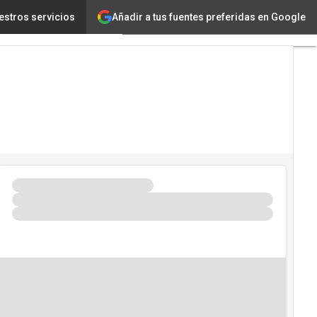
Añadir a tus fuentes preferidas en Google
l en Sabana Centro
estros servicios
Tecnología
Innovación
Ciencia
Inteligencia
Artificial
Ciberseguridad
Calendario
de
Eventos
TIC 2026