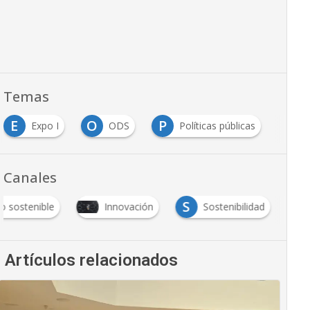
Temas
E
O
P
T
Expo I
ODS
Políticas públicas
T
Canales
S
o sostenible
Innovación
Sostenibilidad
Artículos relacionados