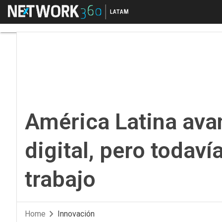
Menú
América Latina avanza
América Latina av
digital, pero todaví
trabajo
Home
Innovación