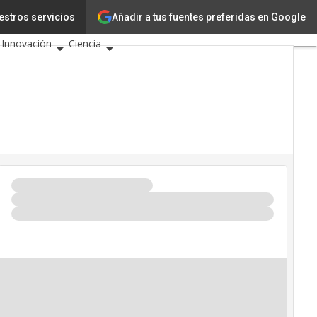
Añadir a tus fuentes preferidas en Google
o
estros servicios
Tecnología
Innovación
Ciencia
Inteligencia Artificial
Ciberseguridad
Calendario de Eventos TIC
2026