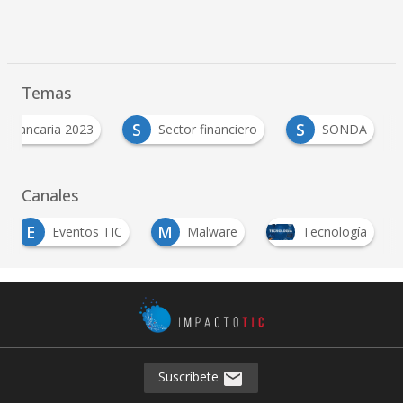
Temas
S
S
n Bancaria 2023
Sector financiero
SONDA
Canales
E
M
Eventos TIC
Malware
Tecnología
Suscríbete