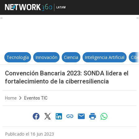
Convención Bancaria 2023: SONDA l
Tecnología
Innovación
Ciencia
Inteligencia Artificial
Cib
Convención Bancaria 2023: SONDA lidera el
fortalecimiento de la ciberresiliencia
Home
Eventos TIC
Publicado el 16 Jun 2023