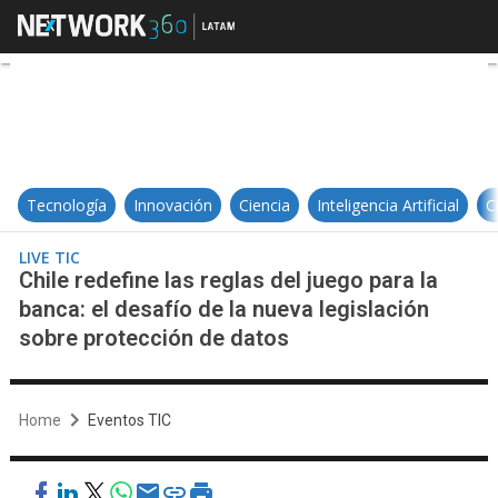
Chile redefine las reglas del jueg
Tecnología
Innovación
Ciencia
Inteligencia Artificial
C
LIVE TIC
Chile redefine las reglas del juego para la
banca: el desafío de la nueva legislación
sobre protección de datos
Home
Eventos TIC