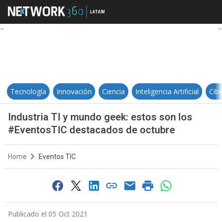
Industria TI y mundo geek: estos
Tecnología
Innovación
Ciencia
Inteligencia Artificial
Cib
Industria TI y mundo geek: estos son los
#EventosTIC destacados de octubre
Home
Eventos TIC
Publicado el 05 Oct 2021