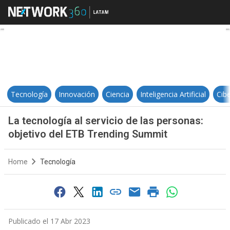
La tecnología al servicio de las 
Tecnología
Innovación
Ciencia
Inteligencia Artificial
Cib
La tecnología al servicio de las personas:
objetivo del ETB Trending Summit
Home
Tecnología
Publicado el 17 Abr 2023