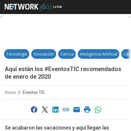
Aquí están los #EventosTIC rec
Tecnología
Innovación
Ciencia
Inteligencia Artificial
Cib
Aquí están los #EventosTIC recomendados
de enero de 2020
Home
Eventos TIC
Se acabaron las vacaciones y aquí llegan las