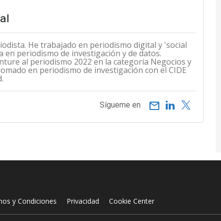
al
odista. He trabajado en periodismo digital y 'social
a en periodismo de investigación y de datos.
ture al periodismo 2022 en la categoría Negocios y
plomado en periodismo de investigación con el CIDE
.
email
Sígueme en
nos y Condiciones
Privacidad
Cookie Center