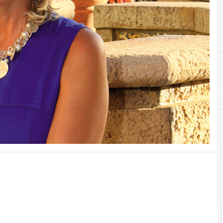
A
E
Andina Link 2023
E