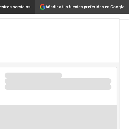
Añadir a tus fuentes preferidas en Google
ejecutiva Expo Andina Link 2023
estros servicios
Tecnología
Innovación
Ciencia
Inteligencia
Artificial
Ciberseguridad
Calendario
de
Eventos
TIC 2026