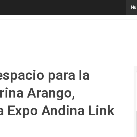
pacio para la educación”: Luz Marina Arango, presidente 
Nu
espacio para la
rina Arango,
a Expo Andina Link