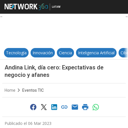
Andina Link, día cero: Expectativ
Tecnología
Innovación
Ciencia
Inteligencia Artificial
Cib
Andina Link, día cero: Expectativas de
negocio y afanes
Home
Eventos TIC
Publicado el 06 Mar 2023