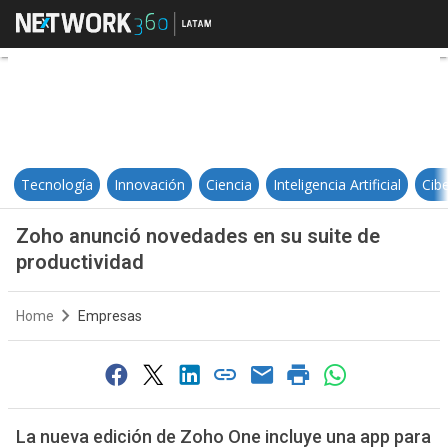
Zoho anunció novedades en su su
Tecnología
Innovación
Ciencia
Inteligencia Artificial
Cib
Zoho anunció novedades en su suite de
productividad
Home
Empresas
La nueva edición de Zoho One incluye una app para