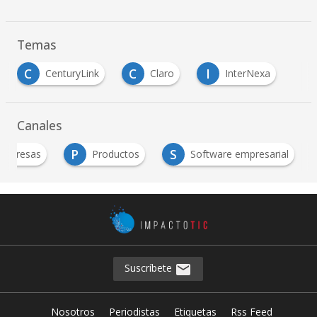
Temas
C
C
I
CenturyLink
Claro
InterNexa
Canales
P
S
Empresas
Productos
Software empresarial
Suscríbete
Nosotros
Periodistas
Etiquetas
Rss Feed