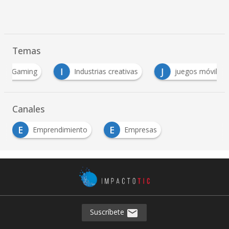
Temas
I
J
aming
Industrias creativas
juegos móviles
Canales
E
E
Emprendimiento
Empresas
Suscríbete