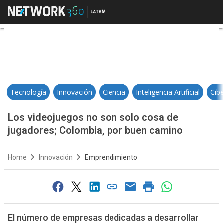
Los videojuegos no son solo cosa
Tecnología
Innovación
Ciencia
Inteligencia Artificial
Cib
Los videojuegos no son solo cosa de
jugadores; Colombia, por buen camino
Home
Innovación
Emprendimiento
El número de empresas dedicadas a desarrollar