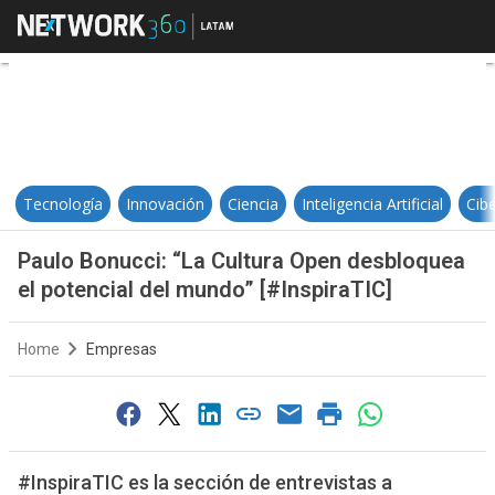
Paulo Bonucci: “La Cultura Open d
Tecnología
Innovación
Ciencia
Inteligencia Artificial
Cib
Paulo Bonucci: “La Cultura Open desbloquea
el potencial del mundo” [#InspiraTIC]
Home
Empresas
#InspiraTIC es la sección de entrevistas a