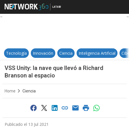
VSS Unity: la nave que llevó a Ric
Tecnología
Innovación
Ciencia
Inteligencia Artificial
Cib
VSS Unity: la nave que llevó a Richard
Branson al espacio
Home
Ciencia
Publicado el 13 Jul 2021