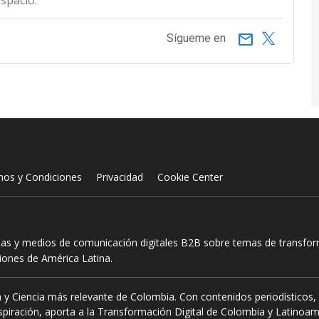
espacio.
email
Sígueme en
nos y Condiciones
Privacidad
Cookie Center
tas y medios de comunicación digitales B2B sobre temas de transform
ciones de América Latina.
 y Ciencia más relevante de Colombia. Con contenidos periodísticos, 
piración, aporta a la Transformación Digital de Colombia y Latinoam