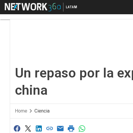
Menú
Un repaso por la expl
Un repaso por la ex
china
Home
Ciencia