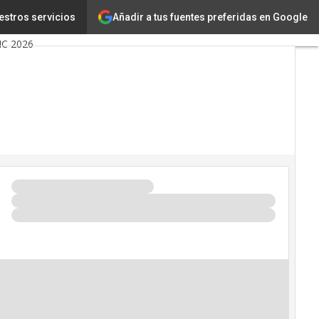
Añadir a tus fuentes preferidas en Google
estros servicios
eligencia Artificial
IC 2026