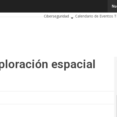
oración espacial china
Tecnología
Innovación
Ciencia
Nu
Int
Ciberseguridad
Calendario de Eventos T
ploración espacial