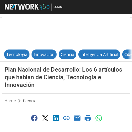
Plan Nacional de Desarrollo: Los 6
Tecnología
Innovación
Ciencia
Inteligencia Artificial
Cib
Plan Nacional de Desarrollo: Los 6 artículos
que hablan de Ciencia, Tecnología e
Innovación
Home
Ciencia