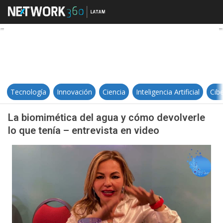
La biomimética del agua y cómo de
Tecnología
Innovación
Ciencia
Inteligencia Artificial
Cib
La biomimética del agua y cómo devolverle
lo que tenía – entrevista en video