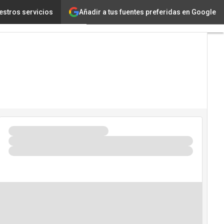
Añadir a tus fuentes preferidas en Google
r los fraudes
estros servicios
Tecnología
Innovación
Ciencia
Inteligencia
Artificial
Ciberseguridad
Calendario
de
Eventos
TIC 2026