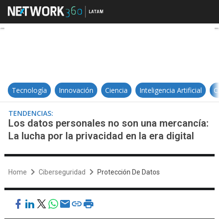
Los datos personales no son una me
Tecnología
Innovación
Ciencia
Inteligencia Artificial
C
TENDENCIAS:
Los datos personales no son una mercancía:
La lucha por la privacidad en la era digital
Home
Ciberseguridad
Protección De Datos