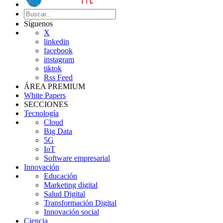
Síguenos
X
linkedin
facebook
instagram
tiktok
Rss Feed
ÁREA PREMIUM
White Papers
SECCIONES
Tecnología
Cloud
Big Data
5G
IoT
Software empresarial
Innovación
Educación
Marketing digital
Salud Digital
Transformación Digital
Innovación social
Ciencia