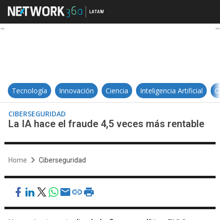
La IA hace el fraude 4,5 veces má
Tecnología
Innovación
Ciencia
Inteligencia Artificial
C
CIBERSEGURIDAD
La IA hace el fraude 4,5 veces más rentable
Home
Ciberseguridad