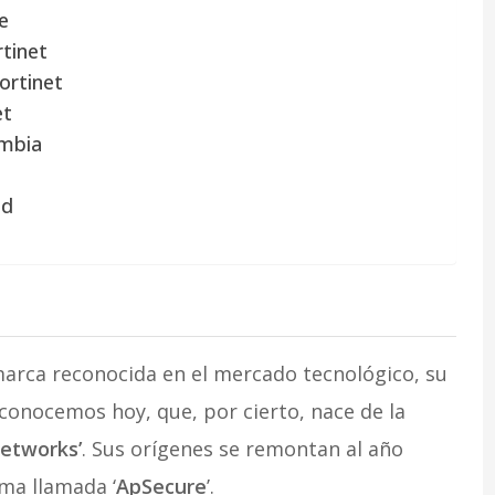
e
tinet
ortinet
et
ombia
ad
arca reconocida en el mercado tecnológico, su
conocemos hoy, que, por cierto, nace de la
Networks’
. Sus orígenes se remontan al año
ma llamada ‘
ApSecure
’.