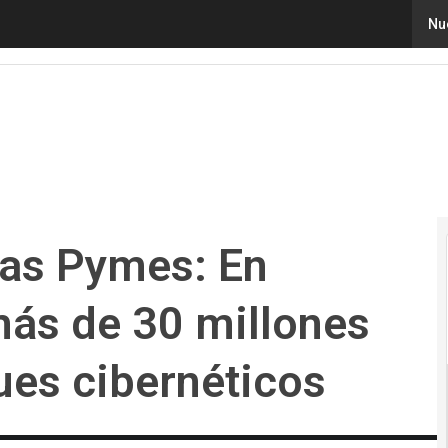
s Pymes: En Colombia reciben más de 30 millones de int
Nu
las Pymes: En
ás de 30 millones
ues cibernéticos