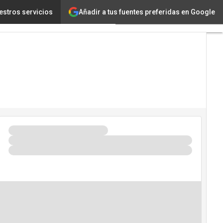
Añadir a tus fuentes preferidas en Google
entos de ataques cibernéticos
estros servicios
Tecnología
Innovación
Ciencia
Inteligencia
Artificial
Ciberseguridad
Calendario
de
Eventos
TIC 2026