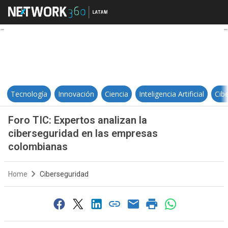
Foro TIC: Expertos analizan la c
Tecnología
Innovación
Ciencia
Inteligencia Artificial
Cib
Foro TIC: Expertos analizan la
ciberseguridad en las empresas
colombianas
Home
Ciberseguridad