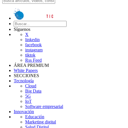
Síguenos
X
linkedin
facebook
instagram
tiktok
Rss Feed
ÁREA PREMIUM
White Papers
SECCIONES
Tecnología
Cloud
Big Data
5G
IoT
Software empresarial
Innovación
Educación
Marketing digital
Salud Digital