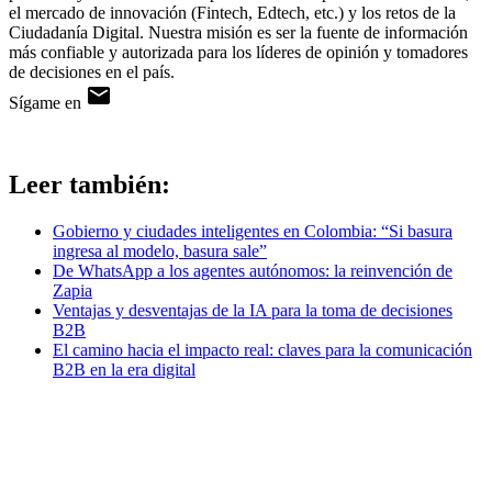
el mercado de innovación (Fintech, Edtech, etc.) y los retos de la
Ciudadanía Digital. Nuestra misión es ser la fuente de información
más confiable y autorizada para los líderes de opinión y tomadores
de decisiones en el país.
Sígame en
Leer también:
Gobierno y ciudades inteligentes en Colombia: “Si basura
ingresa al modelo, basura sale”
De WhatsApp a los agentes autónomos: la reinvención de
Zapia
Ventajas y desventajas de la IA para la toma de decisiones
B2B
El camino hacia el impacto real: claves para la comunicación
B2B en la era digital