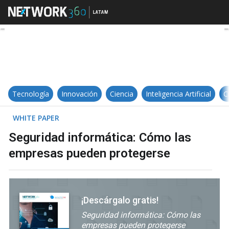
Seguridad informática: Cómo las
Tecnología
Innovación
Ciencia
Inteligencia Artificial
C
WHITE PAPER
Seguridad informática: Cómo las
empresas pueden protegerse
¡Descárgalo gratis!
Seguridad informática: Cómo las
empresas pueden protegerse