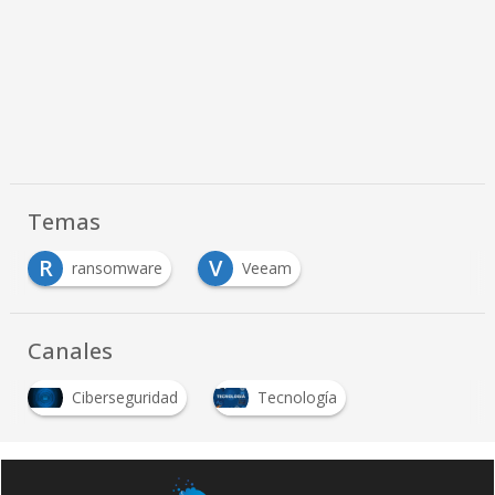
Temas
R
V
ransomware
Veeam
…
Canales
Ciberseguridad
Tecnología
…