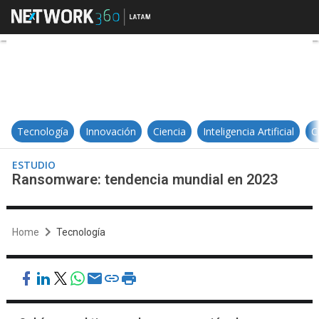
Ransomware: tendencia mundial 
Tecnología
Innovación
Ciencia
Inteligencia Artificial
C
ESTUDIO
Ransomware: tendencia mundial en 2023
Home
Tecnología