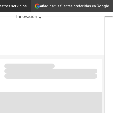
Añadir a tus fuentes preferidas en Google
a Latina
estros servicios
Tecnología
Innovación
Ciencia
Inteligencia
Artificial
Ciberseguridad
Calendario de
Eventos TIC
2026