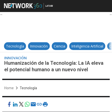
Humanización de la Tecnología: La
Tecnología
Innovación
Ciencia
Inteligencia Artificial
C
INNOVACIÓN
Humanización de la Tecnología: La IA eleva
el potencial humano a un nuevo nivel
Home
Tecnología