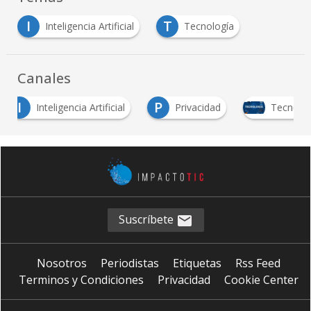
I
T
Inteligencia Artificial
Tecnología
Canales
P
Inteligencia Artificial
Privacidad
Tecnología
Suscríbete
Nosotros
Periodistas
Etiquetas
Rss Feed
Terminos y Condiciones
Privacidad
Cookie Center