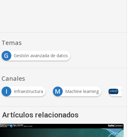
Temas
G
Gestión avanzada de datos
Canales
I
M
Infraestructura
Machine learning
Tecnolo
Artículos relacionados