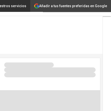
Añadir a tus fuentes preferidas en Google
ética y tendencias
estros servicios
Tecnología
Innovación
Ciencia
Inteligencia
Artificial
Ciberseguridad
Calendario
de
Eventos
TIC 2026