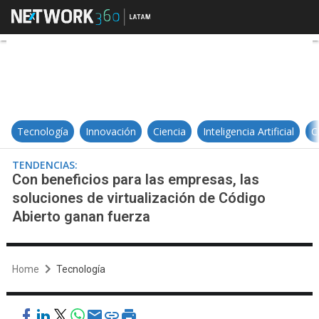
Con beneficios para las empresas,
Tecnología
Innovación
Ciencia
Inteligencia Artificial
C
TENDENCIAS:
Con beneficios para las empresas, las
soluciones de virtualización de Código
Abierto ganan fuerza
Home
Tecnología