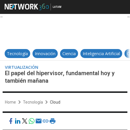
El papel del hipervisor, fundamen
Tecnología
Innovación
Ciencia
Inteligencia Artificial
C
VIRTUALIZACIÓN
El papel del hipervisor, fundamental hoy y
también mañana
Home
Tecnología
Cloud