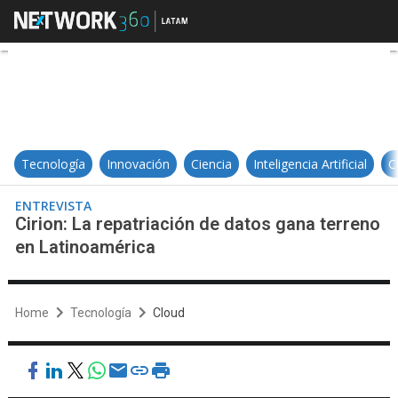
Cirion: La repatriación de datos g
Tecnología
Innovación
Ciencia
Inteligencia Artificial
C
ENTREVISTA
Cirion: La repatriación de datos gana terreno
en Latinoamérica
Home
Tecnología
Cloud