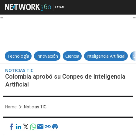
Colombia aprobó su Conpes de Inte
Tecnología
Innovación
Ciencia
Inteligencia Artificial
C
NOTICIAS TIC
Colombia aprobó su Conpes de Inteligencia
Artificial
Home
Noticias TIC