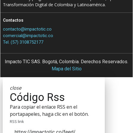
Transformación Digital de Colombia y Latinoamérica.
Contactos
contacto@impactotic.co
comercial@impactotic.co
Tel. (57) 3108752177
Impacto TIC SAS. Bogotá, Colombia. Derechos Reservados.
Mapa del Sitio
close
Código Rss
Para copiar el enlace RSS en el
portapapeles, haga clic en el botón.
RSS link