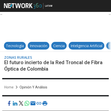
El futuro incierto de la Red Tronc
Tecnología
Innovación
Ciencia
Inteligencia Artificial
C
ZONAS RURALES
El futuro incierto de la Red Troncal de Fibra
Óptica de Colombia
Home
Opinión Y Análisis