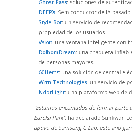
Ghost Pass
: soluciones de autentica
DEEPX
: Semiconductor de IA basado
Style Bot
: un servicio de recomenda
propiedad de los usuarios.
Vsion
: una ventana inteligente con t
DolbomDream
: una chaqueta inflabl
de personas mayores.
60Hertz
: una solución de central elé
Wrtn Technologies
: un servicio de p
NdotLight
: una plataforma web de d
“Estamos encantados de formar parte de
Eureka Park”
, ha declarado Sunkwan Lee
apoyo de Samsung C-Lab, este año gana