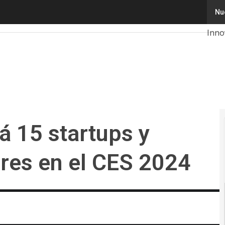
5 startups y proyectos innovadores en el CES 2024
Nu
Tecn
Inno
Intel
Cibe
Cale
2026
 15 startups y
res en el CES 2024