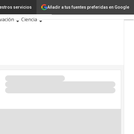
Añadir a tus fuentes preferidas en Google
estros servicios
ología
vación
Ciencia
igencia Artificial
rseguridad
ndario de Eventos TIC