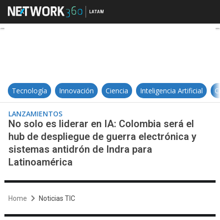
No solo es liderar en IA: Colombi
Tecnología
Innovación
Ciencia
Inteligencia Artificial
C
LANZAMIENTOS
No solo es liderar en IA: Colombia será el
hub de despliegue de guerra electrónica y
sistemas antidrón de Indra para
Latinoamérica
Home
Noticias TIC