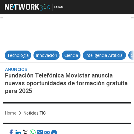
Fundación Telefónica Movistar an
Tecnología
Innovación
Ciencia
Inteligencia Artificial
C
ANUNCIOS
Fundación Telefónica Movistar anuncia
nuevas oportunidades de formación gratuita
para 2025
Home
Noticias TIC